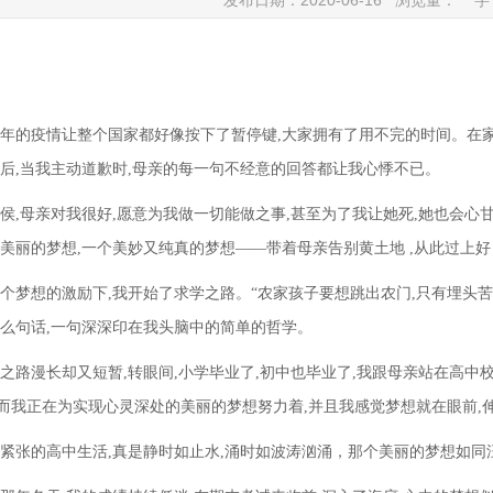
发布日期：2020-06-16 浏览量：
字号
20年的疫情让整个国家都好像按下了暂停键,大家拥有了用不完的时间。在
后,当我主动道歉时,母亲的每一句不经意的回答都让我心悸不已。
侯,母亲对我很好,愿意为我做一切能做之事,甚至为了我让她死,她也会心
美丽的梦想,一个美妙又纯真的梦想——带着母亲告别黄土地 ,从此过上
个梦想的激励下,我开始了求学之路。“农家孩子要想跳出农门,只有埋头苦
么句话,一句深深印在我头脑中的简单的哲学。
之路漫长却又短暂,转眼间,小学毕业了,初中也毕业了,我跟母亲站在高中
,而我正在为实现心灵深处的美丽的梦想努力着,并且我感觉梦想就在眼前,
紧张的高中生活,真是静时如止水,涌时如波涛汹涌，那个美丽的梦想如同