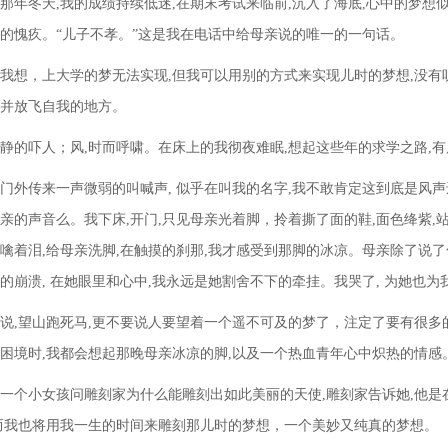
那年冬天,我的成绩持续低迷,在期末考试来临前,沉入了海底,心中的梦想
的愧疚。“儿子不孝。”这是我在电话中给母亲说的唯一的一句话。
我想，上大学的梦无法实现,但我可以用别的方式来实现儿时的梦想,没有听
并放飞自我的地方。
静的吓人；风,时而呼啸。在床上的我彻夜难眠,想起这些年的求学之路,有
门外传来一声微弱的叫喊声, 似乎在叫我的名字,我不敢肯定这到底是风声
亲的声音么。我下床,开门,只见母亲光着脚，拎着撕了面的鞋,面色绛紫,
噙着泪,给母亲洗脚,在触摸的刹那,我才感受到那脚的冰凉。母亲除了说了句
的崩溃, 在她眼里和心中,我永远是她割舍不下的牵挂。我哭了, 为她也为
说,望山跑死马,更不要说人要望着一个遥不可及的梦了，注定了要有很多
困境时,我都会想起那晚母亲冰凉的脚,以及一个热血青年心中炽热的情感
一个小女孩问雕刻家为什么能雕刻出如此美丽的天使,雕刻家告诉她,他是
而我也将用我一生的时间来雕刻那儿时的梦想，一个美妙又纯真的梦想。