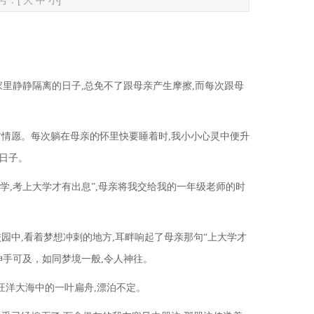
：[
大
中
小
]
家里静静隔离的日子,总免不了跟母亲产生摩擦,而每次跟母
甘情愿。每次躺在母亲的怀里快要睡着时,我小小心灵中便升
好日子。
学,考上大学才有出息”,母亲将我交给我的一年级老师的时
校园中,看着梦想冲刺的地方,耳畔响起了母亲那句“上大学才
伸手可及，如同梦境一般,令人神往。
汪洋大海中的一叶扁舟,漂泊不定。