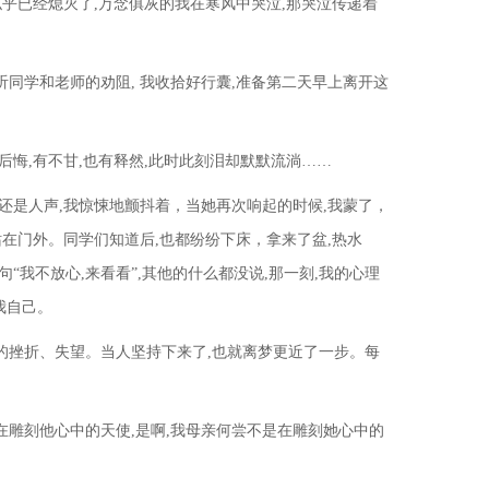
似乎已经熄灭了,万念俱灰的我在寒风中哭泣,那哭泣传递着
同学和老师的劝阻, 我收拾好行囊,准备第二天早上离开这
后悔,有不甘,也有释然,此时此刻泪却默默流淌……
还是人声,我惊悚地颤抖着，当她再次响起的时候,我蒙了，
站在门外。同学们知道后,也都纷纷下床，拿来了盆,热水
“我不放心,来看看”,其他的什么都没说,那一刻,我的心理
我自己。
的挫折、失望。当人坚持下来了,也就离梦更近了一步。每
。
在雕刻他心中的天使,是啊,我母亲何尝不是在雕刻她心中的