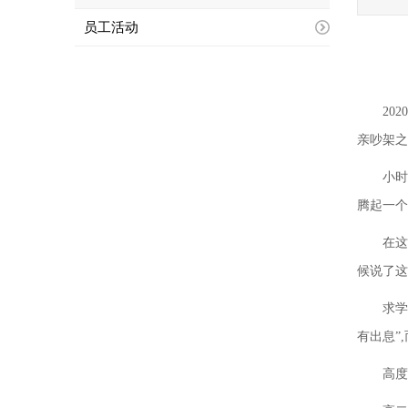
员工活动
20
亲吵架之
小时
腾起一个
在这
候说了这
求学
有出息”
高度