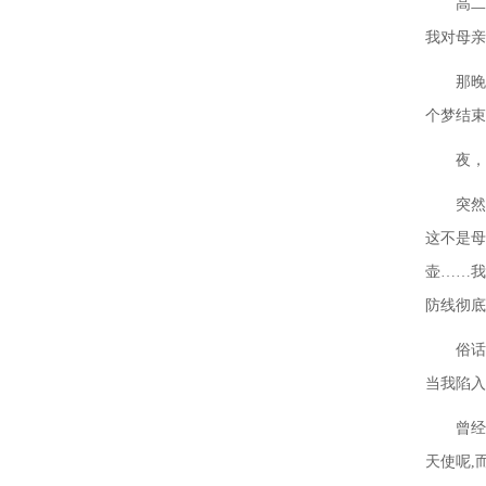
高二
我对母亲
那晚
个梦结束
夜，
突然
这不是母
壶……我
防线彻底
俗话
当我陷入
曾经
天使呢,