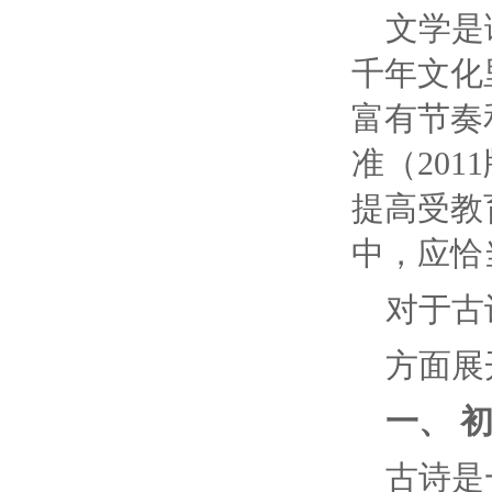
文学是
千年文化
富有节奏
准（20
提高受教
中，应恰
对于古
方面展
一、 
古诗是