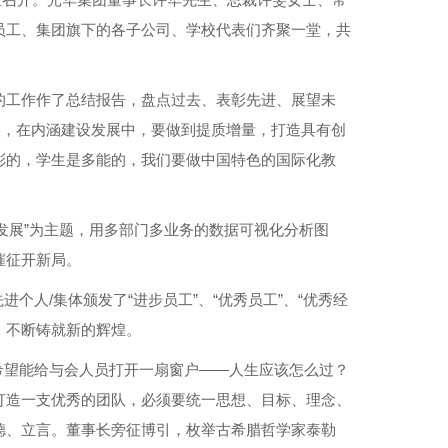
员工、集团旗下的各子公司、学校代表们齐聚一堂，共
的工作作了总结报告，盘点过去、表彰先进、展望未
出，在内涵建设发展中，要做到提质增量，打造具有创
彩的，学生是多能的，我们要做中国特色的国际化教
发展”为主题，用多部门多业务的数据可视化分析图
催征开新局。
先进个人
/
集体颁发了“进步员工”、“优秀员工”、“优秀经
，不断铸就新的辉煌。
希望能给与会人员打开一扇窗户——人生应该怎么过？
打造一支优秀的团队，必须要统一思想、目标、理念、
德、立言。董事长旁征博引，枚举古希腊哲学家泰勒