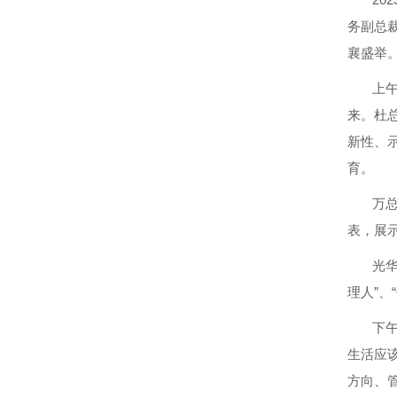
务副总
襄盛举
上
来。杜
新性、
育。
万
表，展
光
理人”
下
生活应
方向、