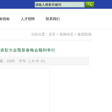
标投标
人才招聘
联系我们
当前位置：
首页
>
新闻动态
>
集团新闻
总结表彰大会暨新春晚会顺利举行
览量：
2259
字号：[
大
中
小
]